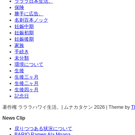
ラララ日本生活。
保険
勝手に広告。
名刺百本ノック
妊娠中期
妊娠初期
妊娠後期
家族
手続き
未分類
環境について
生後
生後三ヶ月
生後二ヶ月
生後四ヶ月
記念日
著作権 ラララハワイ生活。| ムナカタケン 2026 | Theme by
T
News Clip
戻りつつある状況について
BARIO Ramen Ala Moana