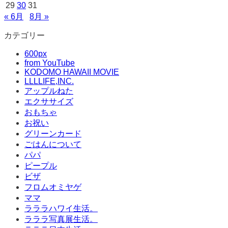
29
30
31
« 6月
8月 »
カテゴリー
600px
from YouTube
KODOMO HAWAII MOVIE
LLLLIFE,INC.
アップルねた
エクササイズ
おもちゃ
お祝い
グリーンカード
ごはんについて
パパ
ピープル
ビザ
フロムオミヤゲ
ママ
ラララハワイ生活。
ラララ写真展生活。