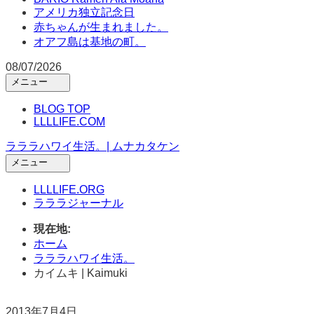
アメリカ独立記念日
赤ちゃんが生まれました。
オアフ島は基地の町。
08/07/2026
メニュー
メ
イ
BLOG TOP
ン
LLLLIFE.COM
メ
ラララハワイ生活。| ムナカタケン
ニ
ュ
メニュー
ー
メ
を
イ
LLLLIFE.ORG
開
ン
ラララジャーナル
く
メ
ニ
現在地:
ュ
ホーム
ー
ラララハワイ生活。
を
カイムキ | Kaimuki
開
く
2013年7月4日