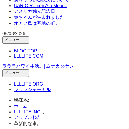
BARIO Ramen Ala Moana
アメリカ独立記念日
赤ちゃんが生まれました。
オアフ島は基地の町。
08/08/2026
メニュー
メ
イ
BLOG TOP
ン
LLLLIFE.COM
メ
ラララハワイ生活。| ムナカタケン
ニ
ュ
メニュー
ー
メ
を
イ
LLLLIFE.ORG
開
ン
ラララジャーナル
く
メ
ニ
現在地:
ュ
ホーム
ー
LLLLIFE,INC.
,
を
アップルねた
開
革新的な事。
く