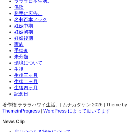
ラララ日本生活。
保険
勝手に広告。
名刺百本ノック
妊娠中期
妊娠初期
妊娠後期
家族
手続き
未分類
環境について
生後
生後三ヶ月
生後二ヶ月
生後四ヶ月
記念日
著作権 ラララハワイ生活。| ムナカタケン 2026 | Theme by
ThemeinProgress
|
WordPress によって動いてます
News Clip
戻りつつある状況について