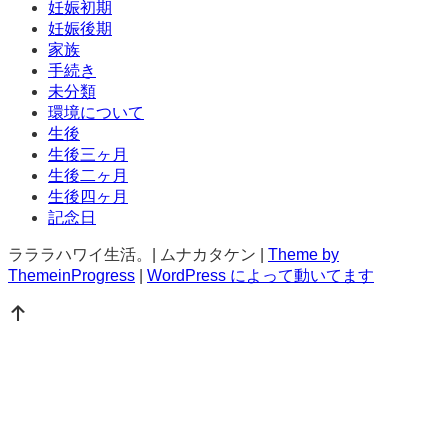
妊娠初期
妊娠後期
家族
手続き
未分類
環境について
生後
生後三ヶ月
生後二ヶ月
生後四ヶ月
記念日
ラララハワイ生活。| ムナカタケン |
Theme by
ThemeinProgress
|
WordPress によって動いてます