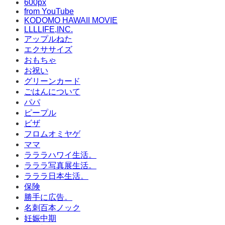
600px
from YouTube
KODOMO HAWAII MOVIE
LLLLIFE,INC.
アップルねた
エクササイズ
おもちゃ
お祝い
グリーンカード
ごはんについて
パパ
ピープル
ビザ
フロムオミヤゲ
ママ
ラララハワイ生活。
ラララ写真展生活。
ラララ日本生活。
保険
勝手に広告。
名刺百本ノック
妊娠中期