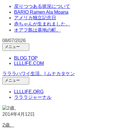
戻りつつある状況について
BARIO Ramen Ala Moana
アメリカ独立記念日
赤ちゃんが生まれました。
オアフ島は基地の町。
08/07/2026
メニュー
メ
イ
BLOG TOP
ン
LLLLIFE.COM
メ
ラララハワイ生活。| ムナカタケン
ニ
ュ
メニュー
ー
メ
を
イ
LLLLIFE.ORG
開
ン
ラララジャーナル
く
メ
ニ
ュ
2014年4月12日
ー
を
2歳。
開