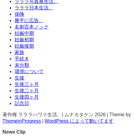
ラララ写真展生活。
ラララ日本生活。
保険
勝手に広告。
名刺百本ノック
妊娠中期
妊娠初期
妊娠後期
家族
手続き
未分類
環境について
生後
生後三ヶ月
生後二ヶ月
生後四ヶ月
記念日
著作権 ラララハワイ生活。| ムナカタケン 2026 | Theme by
ThemeinProgress
|
WordPress によって動いてます
News Clip