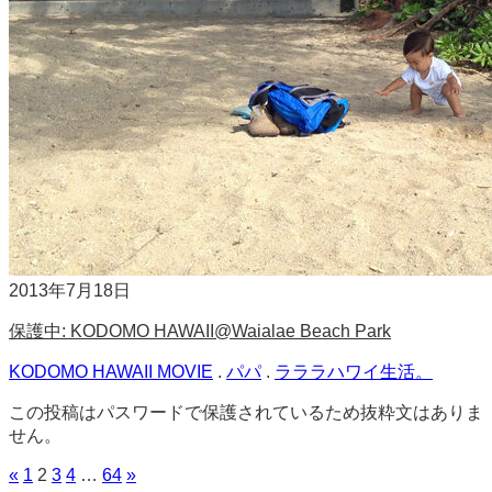
2013年7月18日
保護中: KODOMO HAWAII@Waialae Beach Park
KODOMO HAWAII MOVIE
.
パパ
.
ラララハワイ生活。
この投稿はパスワードで保護されているため抜粋文はありま
せん。
«
1
2
3
4
…
64
»