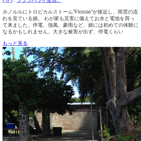
パパ
.
ラララハワイ生活。
ホノルルにトロピカルストーム”Flossie”が接近し、雨雲の流
れを見ている娘。 わが家も災害に備えてお水と電池を買っ
て来ました。停電、強風、豪雨など、娘には初めての体験に
なるかもしれません。大きな被害が出ず、停電くらい
もっと見る