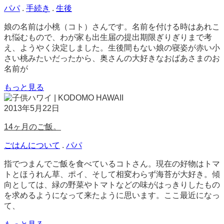
く
パパ
.
手続き
.
生後
娘の名前は小桃（コト）さんです。名前を付ける時はあれこ
れ悩むもので、わが家も出生届の提出期限ぎりぎりまで考
え、ようやく決定しました。生後間もない娘の寝姿が赤い小
さい桃みたいだったから、奥さんの大好きなおばあさまのお
名前が
もっと見る
2013年5月22日
14ヶ月のご飯。
ごはんについて
.
パパ
指でつまんでご飯を食べているコトさん。現在の好物はトマ
トとほうれん草、ポイ、そして相変わらず海苔が大好き。傾
向としては、緑の野菜やトマトなどの味がはっきりしたもの
を求めるようになって来たように思います。ここ最近になっ
て、