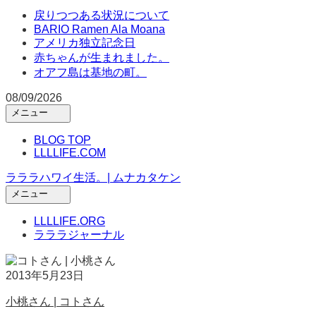
戻りつつある状況について
BARIO Ramen Ala Moana
アメリカ独立記念日
赤ちゃんが生まれました。
オアフ島は基地の町。
08/09/2026
メニュー
メ
イ
BLOG TOP
ン
LLLLIFE.COM
メ
ラララハワイ生活。| ムナカタケン
ニ
ュ
メニュー
ー
メ
を
イ
LLLLIFE.ORG
開
ン
ラララジャーナル
く
メ
ニ
ュ
2013年5月23日
ー
を
小桃さん | コトさん
開