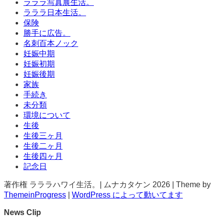
ラララ写真展生活。
ラララ日本生活。
保険
勝手に広告。
名刺百本ノック
妊娠中期
妊娠初期
妊娠後期
家族
手続き
未分類
環境について
生後
生後三ヶ月
生後二ヶ月
生後四ヶ月
記念日
著作権 ラララハワイ生活。| ムナカタケン 2026 | Theme by
ThemeinProgress
|
WordPress によって動いてます
News Clip