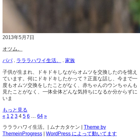
2013年5月7日
オツム。
パパ
.
ラララハワイ生活。
.
家族
子供が生まれ、ドキドキしながらオムツを交換したのを憶え
ています。何にドキドキしたかって？正直な話し、今まで一
度もオムツ交換をしたことがなく、赤ちゃんのウンちゃんも
見たことがなく、一体全体どんな気持ちになるか分からずに
いま
もっと見る
«
1
2
3
4
5
6
…
64
»
ラララハワイ生活。| ムナカタケン |
Theme by
ThemeinProgress
|
WordPress によって動いてます